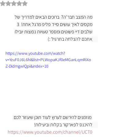
Rated NaN out of 5 stars.
מה המצב חבר'ה?  ברוכים הבאים למדריך של 
מקסים לאיך עושים סייד פליפ מרגל אחת!  3 
שלבים דיי פשוטים ומספר טעויות נפוצות יובילו 
אתכם להצלחה בתרגיל :) 
https://www.youtube.com/watch?
v=YzuF0J6L6hI&list=PLWopaKJf0eMGanLqmRiXo
Z-DidmgwIQpi&index=10
 מוזמנים להירשם לערוץ לעוד תוכן שיעזור לכם 
להיכנס לפארקור בקלות וביעילות! 
https://www.youtube.com/channel/UCT0